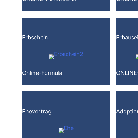
Erbschein
Erbause
Online-Formular
ONLINE
Ehevertrag
Adoptio