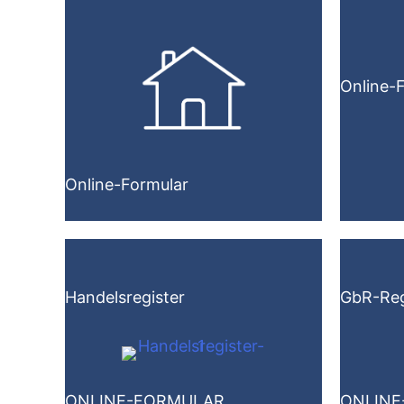
Online-
Online-Formular
Handelsregister
GbR-Reg
ONLINE-FORMULAR
ONLINE